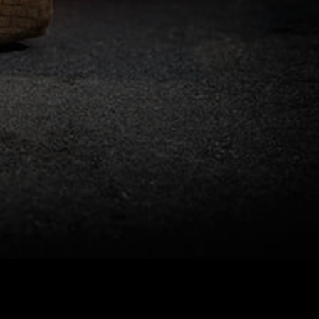
Gern wollen wir uns kurz vorstellen, bereits 1988
eröffnete die aus den USA importierte
Restaurant-Kette “Food Rockers” ihren ersten